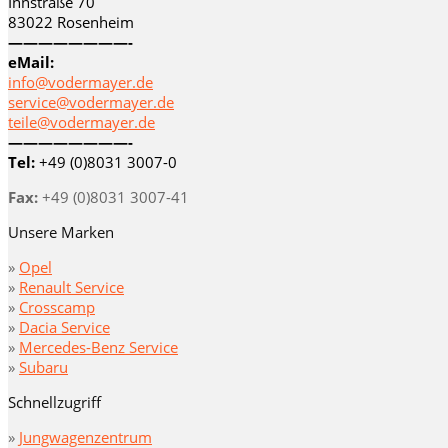
Innstraße 70
83022 Rosenheim
————————-
eMail:
info@vodermayer.de
service@vodermayer.de
teile@vodermayer.de
————————-
Tel:
+49 (0)8031 3007-0
Fax:
+49 (0)8031 3007-41
Unsere Marken
»
Opel
»
Renault Service
»
Crosscamp
»
Dacia Service
»
Mercedes-Benz Service
»
Subaru
Schnellzugriff
»
Jungwagenzentrum