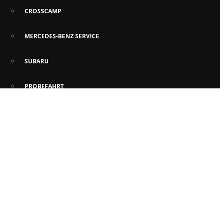
CROSSCAMP
MERCEDES-BENZ SERVICE
SUBARU
PROBEFAHRT
FAHRZEUG-ANGEBOTE
FAHRZEUGE AUF LAGER
KURZFRISTIG VERFÜGBARE FAHRZEUGE
INZAHLUNGNAHME UND ANKAUF
AKTIONEN
CROSSCAMP ANGEBOTE