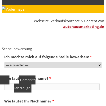
Webseite, Verkaufskonzepte & Content von
autohausmarketing.de
Schnellbewerbung
Ich möchte mich auf folgende Stelle bewerben:
*
Wie lautet Ihr Vorname?
*
0
Gemerkte
Fahrzeuge
Wie lautet Ihr Nachname?
*