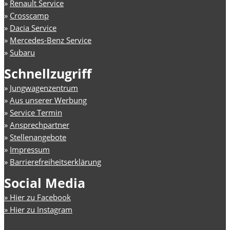
»
Renault Service
»
Crosscamp
»
Dacia Service
»
Mercedes-Benz Service
»
Subaru
Schnellzugriff
»
Jungwagenzentrum
»
Aus unserer Werbung
»
Service Termin
»
Ansprechpartner
»
Stellenangebote
»
Impressum
»
Barrierefreiheitserklärung
Social Media
Hier zu Facebook
Hier zu Instagram