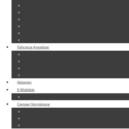
Renault Service
Dacia Service
Crosscamp
Mercedes-Benz Service
Subaru
Probefahrt
Fahrzeug-Angebote
Fahrzeuge auf Lager
Kurzfristig verfügbare Fahrzeuge
Inzahlungnahme und Ankauf
Crosscamp Angebote
Aktionen
E-Mobilität
THG Prämie
Camper Vermietung
Erleben Sie Freiheit auf 4 Rädern!
Camper buchen
Infos & Hilfe zur Campermiete