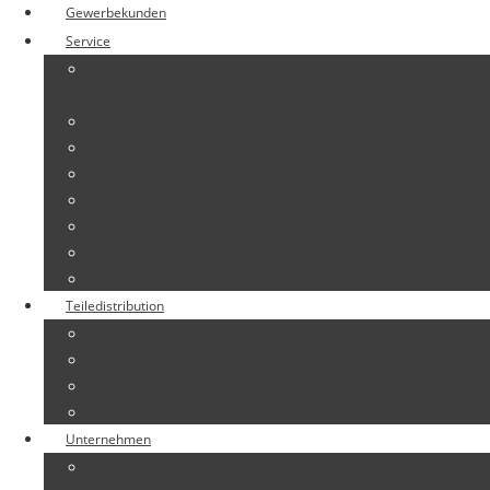
Gewerbekunden
Service
Autohaus Vodermayer Rosenheim – Ihre Kfz-
Werkstatt
Service-Angebote
Leistungsportfolio
Opel 5plus Service
Spar Depot
Teile & Zubehör
PREMIUM Langzeitschutz
Online Terminbuchung
Teiledistribution
Distrigo Leistungsportfolio
Servicebox Opel/PSA
Partslink24
Reifen
Unternehmen
Ansprechpartner